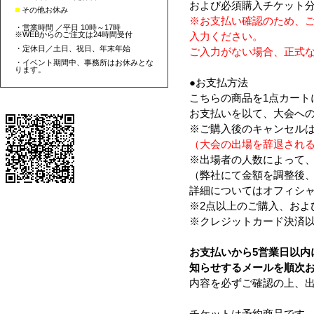
および必須購入チケット
■
その他お休み
※お支払い確認のため、
・営業時間 ／平日 10時～17時
※WEBからのご注文は24時間受付
入力ください。
・定休日／土日、祝日、年末年始
ご入力がない場合、正式
・イベント期間中、事務所はお休みとな
ります。
●お支払方法
こちらの商品を1点カート
お支払いを以て、大会へ
※ご購入後のキャンセル
（大会の出場を辞退され
※出場者の人数によって
（弊社にて金額を調整後
詳細についてはオフィシ
※2点以上のご購入、およ
※クレジットカード決済
お支払いから5営業日以内に、s
知らせするメールを順次
内容を必ずご確認の上、
チケットは予約商品です