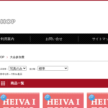
ご利用案内
お問い合せ
サイトマ
TOP
大会参加費
表示切替：
並び順：
7件中1件～7件を表示
商品一覧