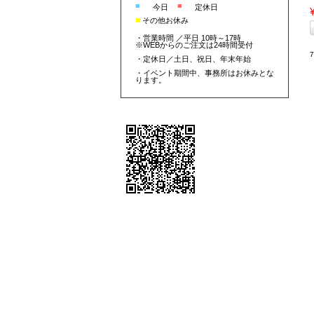
■
■
今日
定休日
■
その他お休み
・営業時間 ／平日 10時～17時
※WEBからのご注文は24時間受付
・定休日／土日、祝日、年末年始
・イベント期間中、事務所はお休みとな
ります。
個人情報の取り扱いについて
特定商取引