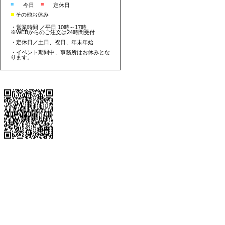
■
■
今日
定休日
■
その他お休み
・営業時間 ／平日 10時～17時
※WEBからのご注文は24時間受付
・定休日／土日、祝日、年末年始
・イベント期間中、事務所はお休みとな
ります。