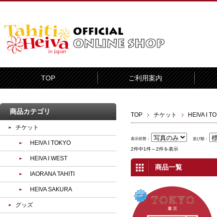
TOP
ご利用案内
商品カテゴリ
TOP
チケット
HEIVA I T
チケット
表示切替：
並び順：
HEIVA I TOKYO
2件中1件～2件を表示
HEIVA I WEST
商品一覧
IAORANA TAHITI
HEIVA SAKURA
グッズ