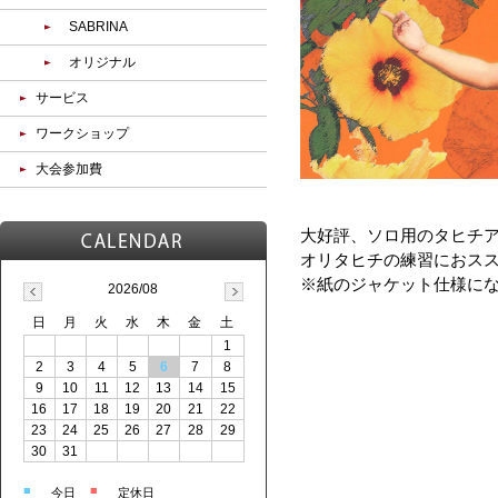
SABRINA
オリジナル
サービス
ワークショップ
大会参加費
大好評、ソロ用のタヒチア
オリタヒチの練習におスス
※紙のジャケット仕様に
2026/08
日
月
火
水
木
金
土
1
2
3
4
5
6
7
8
9
10
11
12
13
14
15
16
17
18
19
20
21
22
23
24
25
26
27
28
29
30
31
■
■
今日
定休日