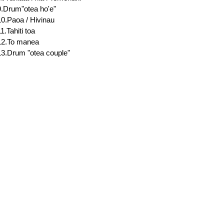
9.Drum"otea ho'e"
10.Paoa / Hivinau
1.Tahiti toa
12.To manea
13.Drum "otea couple"
法に関する表示