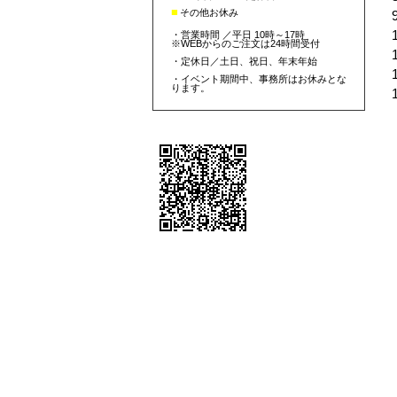
■
その他お休み
・営業時間 ／平日 10時～17時
※WEBからのご注文は24時間受付
1
・定休日／土日、祝日、年末年始
・イベント期間中、事務所はお休みとな
ります。
個人情報の取り扱いについて
特定商取引