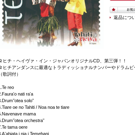
返品につ
タヒチ・ヘイヴァ・イン・ジャパンオリジナルCD、第三弾！！
タヒチアンダンスに最適なトラディッショナルナンバーやドラムビ
（歌詞付）
1.Te reo
2.Faura'o nati ra'a
3.Drum"otea solo"
4.Tiare oe no Tahiti / Noa noa te tiare
5.Navenave mama
6.Drum"otea orchestra"
7.Te tama oere
8.A'ahiata i nia i Temehani